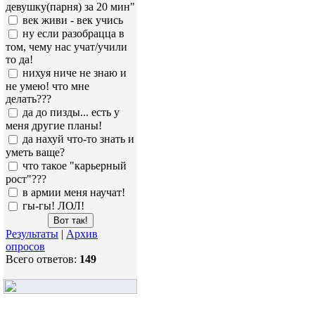
девушку(парня) за 20 мин"
век живи - век учись
ну если разобрацца в
том, чему нас учат/учили
то да!
нихуя ниче не знаю и
не умею! что мне
делать???
да до пизды... есть у
меня другие планы!
да нахуй что-то знать и
уметь ваще?
что такое "карьерный
рост"???
в армии меня научат!
гы-гы! ЛОЛ!
Результаты
|
Архив
опросов
Всего ответов:
149