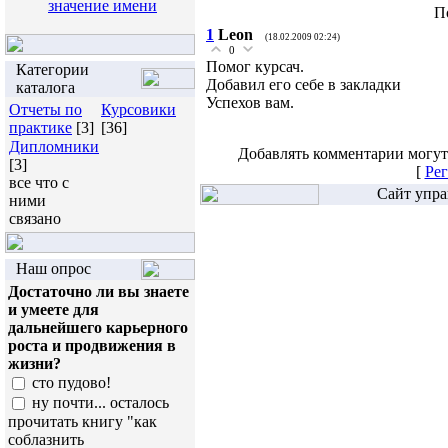
значение имени
П
1
Leon
(18.02.2009 02:24)
0
Помог курсач.
Категории
Добавил его себе в закладки
каталога
Успехов вам.
Отчеты по
Курсовики
практике
[3]
[36]
Дипломники
Добавлять комментарии могут
[3]
[
Рег
все что с
Сайт упра
ними
связано
Наш опрос
Достаточно ли вы знаете
и умеете для
дальнейшего карьерного
роста и продвижения в
жизни?
сто пудово!
ну почти... осталось
прочитать книгу "как
соблазнить