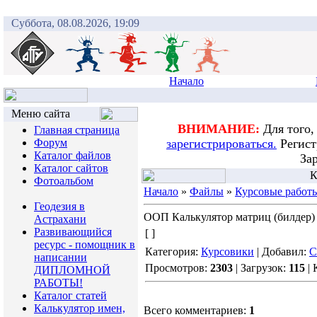
Суббота, 08.08.2026, 19:09
Начало
Меню сайта
ВНИМАНИЕ:
Для того,
Главная страница
Форум
зарегистрироваться.
Регист
Каталог файлов
За
Каталог сайтов
К
Фотоальбом
Начало
»
Файлы
»
Курсовые работ
Геодезия в
ООП Калькулятор матриц (билдер)
Астрахани
Развивающийся
[ ]
ресурс - помощник в
Категория:
Курсовики
| Добавил:
C
написании
Просмотров:
2303
| Загрузок:
115
| 
ДИПЛОМНОЙ
РАБОТЫ!
Каталог статей
Калькулятор имен,
Всего комментариев:
1