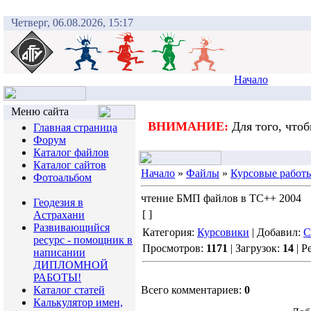
Четверг, 06.08.2026, 15:17
Начало
Меню сайта
ВНИМАНИЕ:
Для того, что
Главная страница
Форум
Каталог файлов
Каталог сайтов
Начало
»
Файлы
»
Курсовые работ
Фотоальбом
чтение БМП файлов в TC++ 2004
Геодезия в
[ ]
Астрахани
Развивающийся
Категория:
Курсовики
| Добавил:
C
ресурс - помощник в
Просмотров:
1171
| Загрузок:
14
| Р
написании
ДИПЛОМНОЙ
РАБОТЫ!
Каталог статей
Всего комментариев:
0
Калькулятор имен,