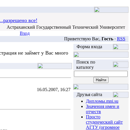
..разрешено все!
Астраханский Государственный Технический Университет
Вход
Приветствую Вас,
Гость
·
RSS
Форма входа
трация не займет у Вас много
Поиск по
каталогу
16.05.2007, 16:27
Друзья сайта
Дипломы.mni.su
Значения имен и
отчеств
Просто
студенческий сайт
АГТУ (огромное