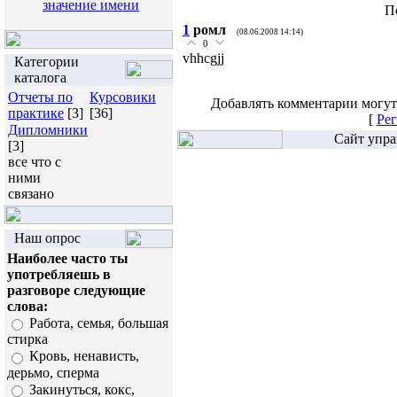
значение имени
П
1
ромл
(08.06.2008 14:14)
0
vhhcgjj
Категории
каталога
Отчеты по
Курсовики
Добавлять комментарии могут
практике
[3]
[36]
[
Рег
Дипломники
Сайт упра
[3]
все что с
ними
связано
Наш опрос
Наиболее часто ты
употребляешь в
разговоре следующие
слова:
Работа, семья, большая
стирка
Кровь, ненависть,
дерьмо, сперма
Закинуться, кокс,