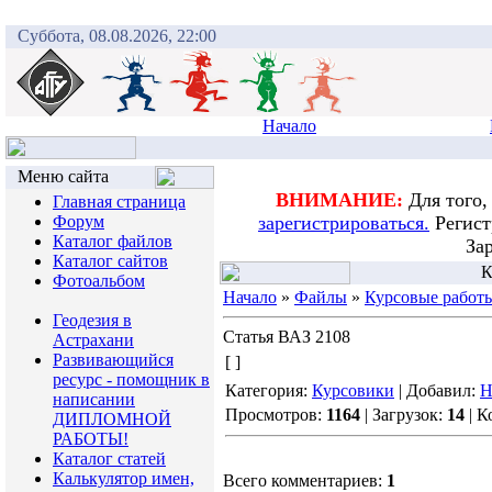
Суббота, 08.08.2026, 22:00
Начало
Меню сайта
ВНИМАНИЕ:
Для того,
Главная страница
Форум
зарегистрироваться.
Регист
Каталог файлов
За
Каталог сайтов
К
Фотоальбом
Начало
»
Файлы
»
Курсовые работ
Геодезия в
Статья ВАЗ 2108
Астрахани
Развивающийся
[ ]
ресурс - помощник в
Категория:
Курсовики
| Добавил:
Н
написании
Просмотров:
1164
| Загрузок:
14
| К
ДИПЛОМНОЙ
РАБОТЫ!
Каталог статей
Калькулятор имен,
Всего комментариев:
1