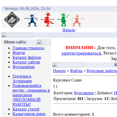
Четверг, 06.08.2026, 23:34
Начало
Меню сайта
ВНИМАНИЕ:
Для того,
Главная страница
Форум
зарегистрироваться.
Регист
Каталог файлов
За
Каталог сайтов
К
Фотоальбом
Начало
»
Файлы
»
Курсовые работ
Геодезия в
Курсовки Сазан
Астрахани
Развивающийся
[ ]
ресурс - помощник в
Категория:
Курсовики
| Добавил:
Н
написании
Просмотров:
811
| Загрузок:
13
| Ко
ДИПЛОМНОЙ
РАБОТЫ!
Каталог статей
Калькулятор имен,
Всего комментариев:
1