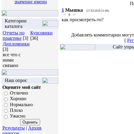
значение имени
П
1
Мышка
(17.03.2010 21:06)
0
как просмотреть-то?
Категории
каталога
Отчеты по
Курсовики
Добавлять комментарии могут
практике
[3]
[36]
[
Рег
Дипломники
Сайт упра
[3]
все что с
ними
связано
Наш опрос
Оцените мой сайт
Отлично
Хорошо
Нормально
Плохо
Ужасно
Результаты
|
Архив
опросов