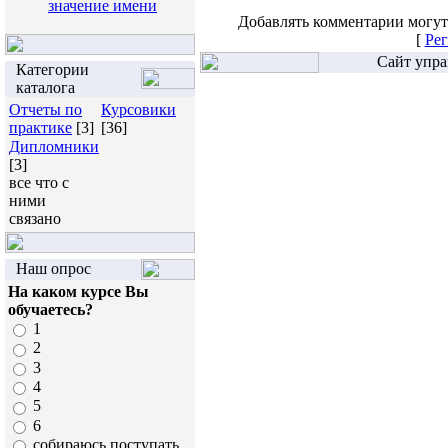
значение имени
Добавлять комментарии могут
[
Рег
Сайт упра
Категории
каталога
Отчеты по
Курсовики
практике
[3]
[36]
Дипломники
[3]
все что с
ними
связано
Наш опрос
На каком курсе Вы
обучаетесь?
1
2
3
4
5
6
собираюсь поступать