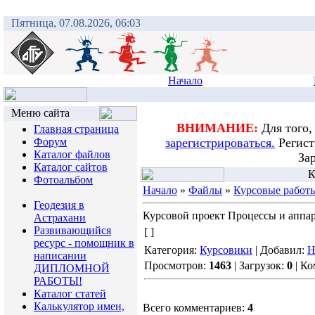
Пятница, 07.08.2026, 06:03
Начало
Меню сайта
ВНИМАНИЕ:
Для того,
Главная страница
Форум
зарегистрироваться.
Регист
Каталог файлов
За
Каталог сайтов
К
Фотоальбом
Начало
»
Файлы
»
Курсовые работ
Геодезия в
Курсовой проект Процессы и аппа
Астрахани
Развивающийся
[ ]
ресурс - помощник в
Категория:
Курсовики
| Добавил:
Н
написании
Просмотров:
1463
| Загрузок:
0
| К
ДИПЛОМНОЙ
РАБОТЫ!
Каталог статей
Калькулятор имен,
Всего комментариев:
4