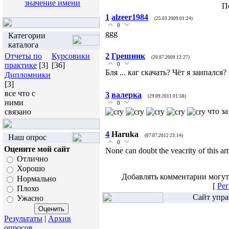
значение имени
П
1
alzeer1984
(25.03.2009 01:24)
0
ggg
Категории
каталога
Отчеты по
Курсовики
2
Грешник
(20.07.2009 12:27)
практике
[3]
[36]
0
Бля ... каг скачать? Чёт я заипался?
Дипломники
[3]
все что с
3
валерка
(29.09.2011 01:58)
ними
0
что за
связано
4
Haruka
Наш опрос
(07.07.2012 23:14)
0
Оцените мой сайт
None can doubt the veacrity of this art
Отлично
Хорошо
Добавлять комментарии могут
Нормально
[
Рег
Плохо
Сайт упра
Ужасно
Результаты
|
Архив
опросов