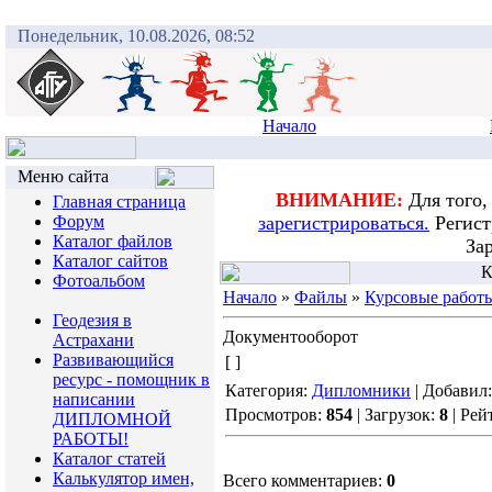
Понедельник, 10.08.2026, 08:52
Начало
Меню сайта
ВНИМАНИЕ:
Для того,
Главная страница
Форум
зарегистрироваться.
Регист
Каталог файлов
За
Каталог сайтов
К
Фотоальбом
Начало
»
Файлы
»
Курсовые работ
Геодезия в
Документооборот
Астрахани
Развивающийся
[ ]
ресурс - помощник в
Категория:
Дипломники
| Добавил
написании
Просмотров:
854
| Загрузок:
8
| Рей
ДИПЛОМНОЙ
РАБОТЫ!
Каталог статей
Калькулятор имен,
Всего комментариев:
0