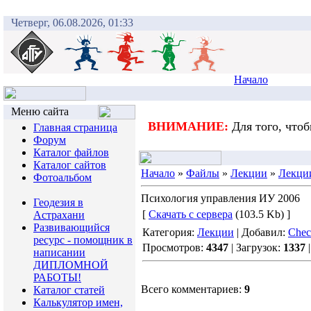
Четверг, 06.08.2026, 01:33
Начало
Меню сайта
ВНИМАНИЕ:
Для того, что
Главная страница
Форум
Каталог файлов
Каталог сайтов
Начало
»
Файлы
»
Лекции
»
Лекци
Фотоальбом
Психология управления ИУ 2006
Геодезия в
[
Скачать с сервера
(103.5 Kb) ]
Астрахани
Развивающийся
Категория:
Лекции
| Добавил:
Checo
ресурс - помощник в
Просмотров:
4347
| Загрузок:
1337
написании
ДИПЛОМНОЙ
РАБОТЫ!
Всего комментариев:
9
Каталог статей
Калькулятор имен,