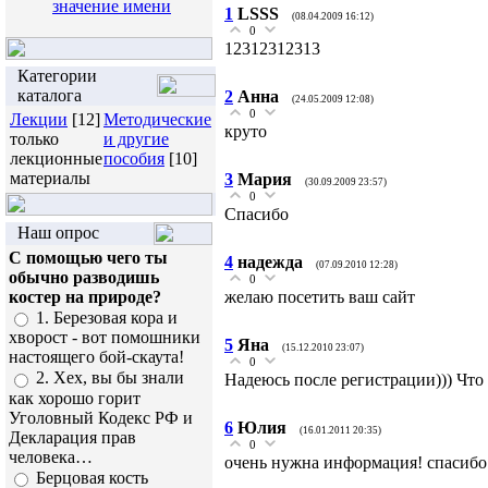
значение имени
1
LSSS
(08.04.2009 16:12)
0
12312312313
Категории
каталога
2
Анна
(24.05.2009 12:08)
0
Лекции
[12]
Методические
круто
только
и другие
лекционные
пособия
[10]
материалы
3
Мария
(30.09.2009 23:57)
0
Спасибо
Наш опрос
С помощью чего ты
4
надежда
(07.09.2010 12:28)
обычно разводишь
0
костер на природе?
желаю посетить ваш сайт
1. Березовая кора и
хворост - вот помошники
5
Яна
(15.12.2010 23:07)
настоящего бой-скаута!
0
2. Хех, вы бы знали
Надеюсь после регистрации))) Что 
как хорошо горит
Уголовный Кодекс РФ и
6
Юлия
(16.01.2011 20:35)
Декларация прав
0
человека…
очень нужна информация! спасибо
Берцовая кость