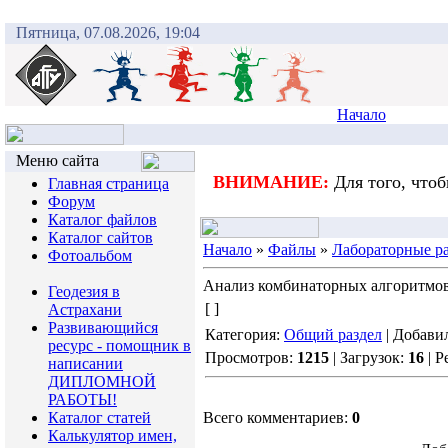
Пятница, 07.08.2026, 19:04
Начало
Меню сайта
ВНИМАНИЕ:
Для того, что
Главная страница
Форум
Каталог файлов
Каталог сайтов
Начало
»
Файлы
»
Лабораторные р
Фотоальбом
Анализ комбинаторных алгоритмов 
Геодезия в
[ ]
Астрахани
Развивающийся
Категория:
Общий раздел
| Добави
ресурс - помощник в
Просмотров:
1215
| Загрузок:
16
| Р
написании
ДИПЛОМНОЙ
РАБОТЫ!
Каталог статей
Всего комментариев:
0
Калькулятор имен,