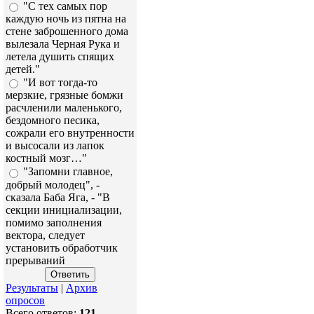
"С тех самых пор
каждую ночь из пятна на
стене заброшенного дома
вылезала Черная Рука и
летела душить спящих
детей."
"И вот тогда-то
мерзкие, грязные бомжи
расчленили маленького,
бездомного песика,
сожрали его внутренности
и высосали из лапок
костный мозг…"
"Запомни главное,
добрый молодец", -
сказала Баба Яга, - "В
секции инициализации,
помимо заполнения
вектора, следует
установить обработчик
прерываний
Результаты
|
Архив
опросов
Всего ответов:
121