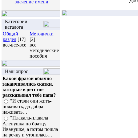
Доб
значение имени
Категории
каталога
Общий
Методички
раздел
[17]
[2]
все-все-все
все
методические
пособия
Наш опрос
Какой фразой обычно
заканчивались сказки,
которые в детстве
рассказывал тебе папа?
"И стали они жить-
поживать, да добра
наживать…"
"Плакала-плакала
Аленушка по братцу
Иванушке, а потом пошла
на речку и утопилась…