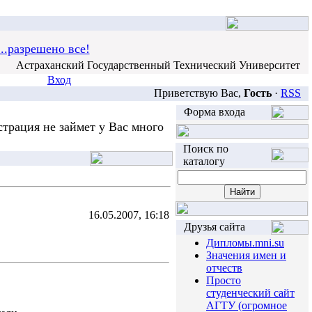
..разрешено все!
Астраханский Государственный Технический Университет
Вход
Приветствую Вас,
Гость
·
RSS
Форма входа
трация не займет у Вас много
Поиск по
каталогу
16.05.2007, 16:18
Друзья сайта
Дипломы.mni.su
Значения имен и
отчеств
Просто
студенческий сайт
АГТУ (огромное